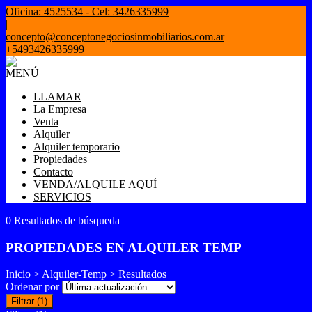
Oficina: 4525534 - Cel: 3426335999
|
concepto@conceptonegociosinmobiliarios.com.ar
+5493426335999
MENÚ
LLAMAR
La Empresa
Venta
Alquiler
Alquiler temporario
Propiedades
Contacto
VENDA/ALQUILE AQUÍ
SERVICIOS
0 Resultados de búsqueda
PROPIEDADES EN ALQUILER TEMP
Inicio
>
Alquiler-Temp
> Resultados
Ordenar por
Filtrar
(1)