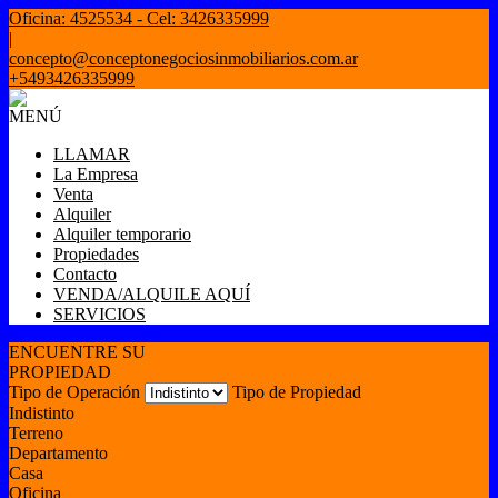
Oficina: 4525534 - Cel: 3426335999
|
concepto@conceptonegociosinmobiliarios.com.ar
+5493426335999
MENÚ
LLAMAR
La Empresa
Venta
Alquiler
Alquiler temporario
Propiedades
Contacto
VENDA/ALQUILE AQUÍ
SERVICIOS
ENCUENTRE SU
PROPIEDAD
Tipo de Operación
Tipo de Propiedad
Indistinto
Terreno
Departamento
Casa
Oficina