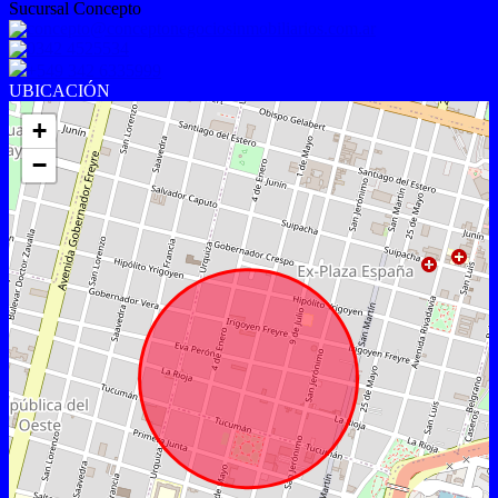
Sucursal Concepto
concepto@conceptonegociosinmobiliarios.com.ar
0342 4525534
+549 342 6335999
UBICACIÓN
+
−