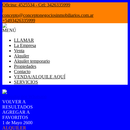
Oficina: 4525534 - Cel: 3426335999
|
concepto@conceptonegociosinmobiliarios.com.ar
+5493426335999
MENÚ
LLAMAR
La Empresa
Venta
Alquiler
Alquiler temporario
Propiedades
Contacto
VENDA/ALQUILE AQUÍ
SERVICIOS
Consultar por Whatsapp
VOLVER A
RESULTADOS
AGREGAR A
FAVORITOS
1 de Mayo 2600
ALQUILER